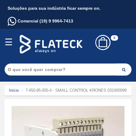
×
Soluções para sua indústria ficar sempre on.
Login
Comercial (19) 9 9964-7413
Início
0
☰
Fabricantes
Destaques
Atendimento
Início
7-450-95-005-4 - SMALL CONTROL KRONES 031000099