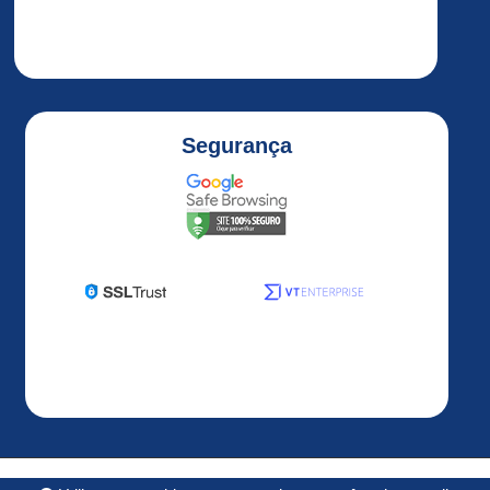
ALTIVAR
32
ALTIVAR
320
Altivar
Segurança
320
1HP
Altivar
320
2HP
Altivar
320
3HP
Altivar
320
5HP
ALTIVAR
Desenvolvido por
OS3