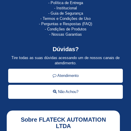
Política de Entrega
ACTI
Institucional
9
Guia de Segurança
Termos e Condições de Uso
AI810
Perguntas e Respostas (FAQ)
Condições de Produtos
ALLEN
Nossas Garantias
BRADLEY
Dúvidas?
ALSTISTAR
48
Tire todas as suas dúvidas acessando um de nossos canais de
atendimento.
Alti
Start
Atendimento
ALTISTART
Não Achou?
Altistart
01
ALTISTART
Sobre FLATECK AUTOMATION
22
LTDA