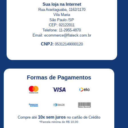
ALTISTART
Sua loja na Internet
23
Rua Araritaguaba, 1162/1170
Vila Maria
ALTISTART
São Paulo /SP
48
CEP: 02122011
Telefone: 11-2955-4870
Altivar
Email: ecommerce@flateck.com.br
CNPJ:
05312149000120
Altivar
12
ALTIVAR
18
Formas de Pagamentos
ALTIVAR
21
Altivar
2HP
Altivar
10x sem juros
Compre até
no cartão de Crédito
31
*Parcela miníma de R$ 10,00