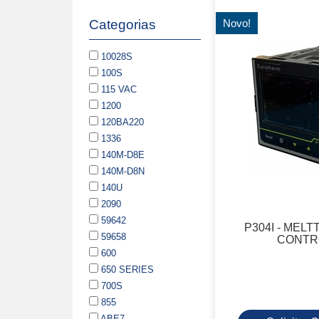
Categorias
Novo!
10028S
100S
115 VAC
1200
120BA220
1336
140M-D8E
140M-D8N
140U
2090
59642
P304I - MEL
59658
CONTR
600
650 SERIES
700S
855
ABE7