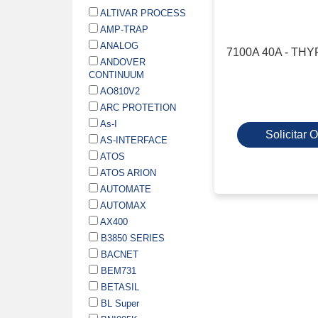
ALTIVAR PROCESS
AMP-TRAP
ANALOG
7100A 40A - T
ANDOVER
CONTINUUM
AO810V2
ARC PROTETION
As-I
Solicitar
AS-INTERFACE
ATOS
ATOS ARION
AUTOMATE
AUTOMAX
AX400
B3850 SERIES
BACNET
BEM731
BETASIL
BL Super