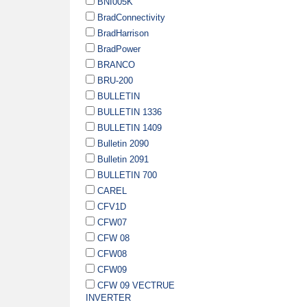
BNI005K
BradConnectivity
BradHarrison
BradPower
BRANCO
BRU-200
BULLETIN
BULLETIN 1336
BULLETIN 1409
Bulletin 2090
Bulletin 2091
BULLETIN 700
CAREL
CFV1D
CFW07
CFW 08
CFW08
CFW09
CFW 09 VECTRUE
INVERTER