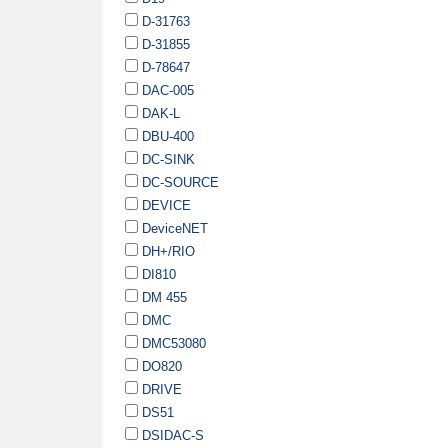
D-31763
D-31855
D-78647
DAC-005
DAK-L
DBU-400
DC-SINK
DC-SOURCE
DEVICE
DeviceNET
DH+/RIO
DI810
DM 455
DMC
DMC53080
DO820
DRIVE
DS51
DSIDAC-S