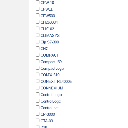
CFW 10
CFW11
CFW500
CH260034
CLIC 02
CLIMASYS
Clp S7-300
CNC
COMPACT
Compact I/O
CompactLogix
COM'X 510
CONEXT RL4000E
CONNEXIUM
Control Logix
ControlLogix
Control net
CP-3000
CTA-03
D19