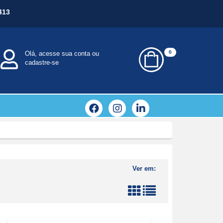
413
0
Olá, acesse sua conta ou
cadastre-se
Ver em: