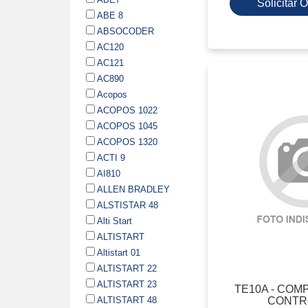
Solicitar
ABE 8
ABSOCODER
AC120
AC121
AC890
Acopos
ACOPOS 1022
ACOPOS 1045
ACOPOS 1320
ACTI 9
AI810
ALLEN BRADLEY
ALSTISTAR 48
Alti Start
ALTISTART
Altistart 01
ALTISTART 22
ALTISTART 23
TE10A - CO
CONTR
ALTISTART 48