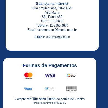
ALTISTART
Sua loja na Internet
23
Rua Araritaguaba, 1162/1170
Vila Maria
ALTISTART
São Paulo /SP
48
CEP: 02122011
Telefone: 11-2955-4870
Altivar
Email: ecommerce@flateck.com.br
CNPJ:
05312149000120
Altivar
12
ALTIVAR
18
Formas de Pagamentos
ALTIVAR
21
Altivar
2HP
Altivar
10x sem juros
Compre até
no cartão de Crédito
31
*Parcela miníma de R$ 10,00