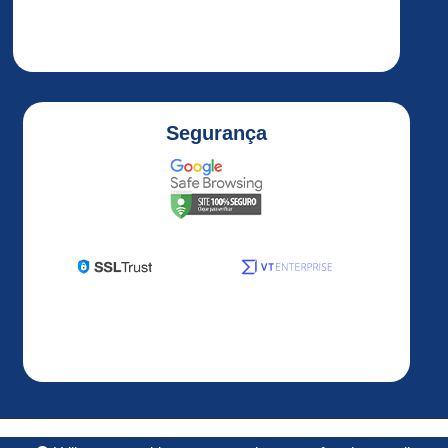
ALTIVAR
32
ALTIVAR
320
Altivar
Segurança
320
1HP
Altivar
320
2HP
Altivar
320
3HP
Altivar
320
5HP
ALTIVAR
Desenvolvido por
OS3