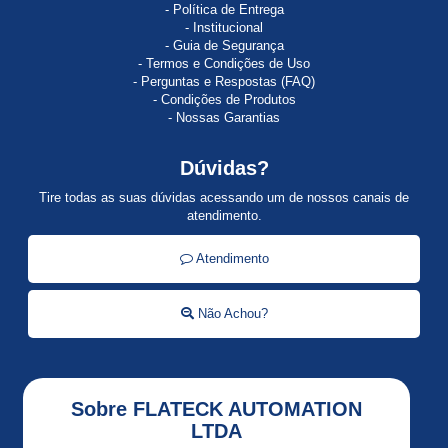
Política de Entrega
ACTI
Institucional
9
Guia de Segurança
Termos e Condições de Uso
AI810
Perguntas e Respostas (FAQ)
Condições de Produtos
ALLEN
Nossas Garantias
BRADLEY
Dúvidas?
ALSTISTAR
48
Tire todas as suas dúvidas acessando um de nossos canais de
atendimento.
Alti
Start
Atendimento
ALTISTART
Não Achou?
Altistart
01
ALTISTART
Sobre FLATECK AUTOMATION
22
LTDA