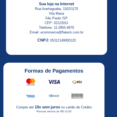
ALTISTART
Sua loja na Internet
23
Rua Araritaguaba, 1162/1170
Vila Maria
ALTISTART
São Paulo /SP
48
CEP: 02122011
Telefone: 11-2955-4870
Altivar
Email: ecommerce@flateck.com.br
CNPJ:
05312149000120
Altivar
12
ALTIVAR
18
Formas de Pagamentos
ALTIVAR
21
Altivar
2HP
Altivar
10x sem juros
Compre até
no cartão de Crédito
31
*Parcela miníma de R$ 10,00