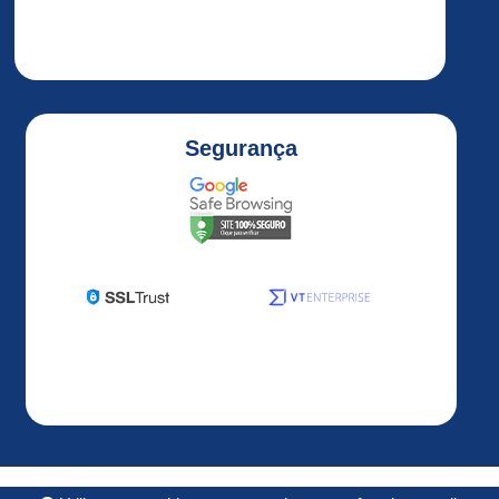
ALTIVAR
32
ALTIVAR
320
Altivar
Segurança
320
1HP
Altivar
320
2HP
Altivar
320
3HP
Altivar
320
5HP
ALTIVAR
Desenvolvido por
OS3