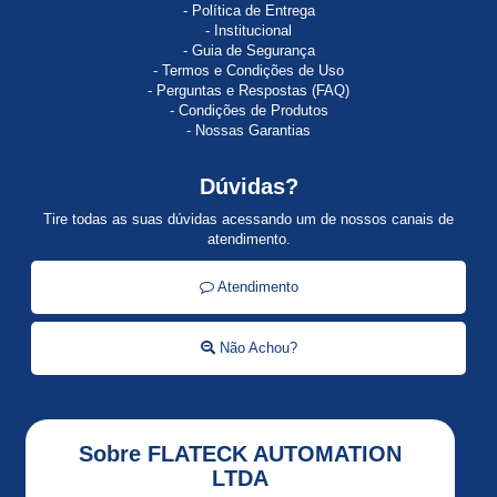
Política de Entrega
ACTI
Institucional
9
Guia de Segurança
Termos e Condições de Uso
AI810
Perguntas e Respostas (FAQ)
Condições de Produtos
ALLEN
Nossas Garantias
BRADLEY
Dúvidas?
ALSTISTAR
48
Tire todas as suas dúvidas acessando um de nossos canais de
atendimento.
Alti
Start
Atendimento
ALTISTART
Não Achou?
Altistart
01
ALTISTART
Sobre FLATECK AUTOMATION
22
LTDA