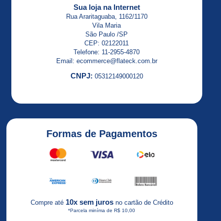
ALTISTART
Sua loja na Internet
23
Rua Araritaguaba, 1162/1170
Vila Maria
ALTISTART
São Paulo /SP
48
CEP: 02122011
Telefone: 11-2955-4870
Altivar
Email: ecommerce@flateck.com.br
CNPJ:
05312149000120
Altivar
12
ALTIVAR
18
Formas de Pagamentos
ALTIVAR
21
Altivar
2HP
Altivar
10x sem juros
Compre até
no cartão de Crédito
31
*Parcela miníma de R$ 10,00