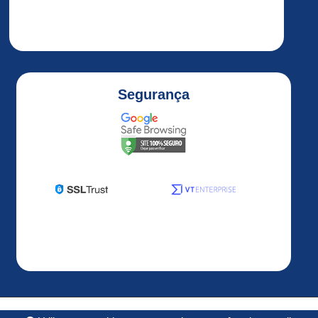
ALTIVAR
32
ALTIVAR
320
Altivar
Segurança
320
1HP
Altivar
320
2HP
Altivar
320
3HP
Altivar
320
5HP
ALTIVAR
Desenvolvido por
OS3