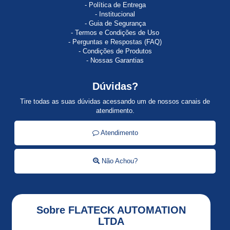
Política de Entrega
ACTI
Institucional
9
Guia de Segurança
Termos e Condições de Uso
AI810
Perguntas e Respostas (FAQ)
Condições de Produtos
ALLEN
Nossas Garantias
BRADLEY
Dúvidas?
ALSTISTAR
48
Tire todas as suas dúvidas acessando um de nossos canais de
atendimento.
Alti
Start
Atendimento
ALTISTART
Não Achou?
Altistart
01
ALTISTART
Sobre FLATECK AUTOMATION
22
LTDA