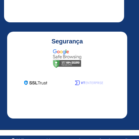
ALTIVAR
32
ALTIVAR
320
Altivar
Segurança
320
1HP
Altivar
320
2HP
Altivar
320
3HP
Altivar
320
5HP
ALTIVAR
Desenvolvido por
OS3