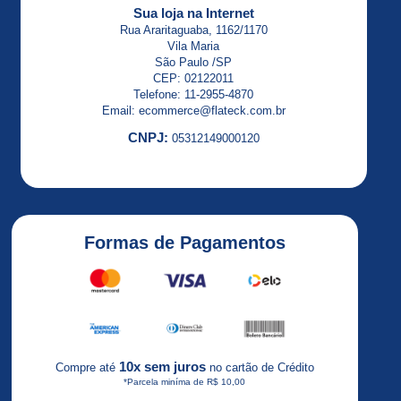
ALTISTART
Sua loja na Internet
23
Rua Araritaguaba, 1162/1170
Vila Maria
ALTISTART
São Paulo /SP
48
CEP: 02122011
Telefone: 11-2955-4870
Altivar
Email: ecommerce@flateck.com.br
CNPJ:
05312149000120
Altivar
12
ALTIVAR
18
Formas de Pagamentos
ALTIVAR
21
Altivar
2HP
Altivar
10x sem juros
Compre até
no cartão de Crédito
31
*Parcela miníma de R$ 10,00