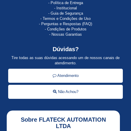
Política de Entrega
ACTI
Institucional
9
Guia de Segurança
Termos e Condições de Uso
AI810
Perguntas e Respostas (FAQ)
Condições de Produtos
ALLEN
Nossas Garantias
BRADLEY
Dúvidas?
ALSTISTAR
48
Tire todas as suas dúvidas acessando um de nossos canais de
atendimento.
Alti
Start
Atendimento
ALTISTART
Não Achou?
Altistart
01
ALTISTART
Sobre FLATECK AUTOMATION
22
LTDA