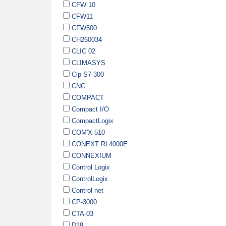
CFW 10
CFW11
CFW500
CH260034
CLIC 02
CLIMASYS
Clp S7-300
CNC
COMPACT
Compact I/O
CompactLogix
COM'X 510
CONEXT RL4000E
CONNEXIUM
Control Logix
ControlLogix
Control net
CP-3000
CTA-03
D19