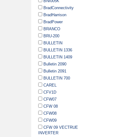
BNI005K
BradConnectivity
BradHarrison
BradPower
BRANCO
BRU-200
BULLETIN
BULLETIN 1336
BULLETIN 1409
Bulletin 2090
Bulletin 2091
BULLETIN 700
CAREL
CFV1D
CFW07
CFW 08
CFW08
CFW09
CFW 09 VECTRUE
INVERTER