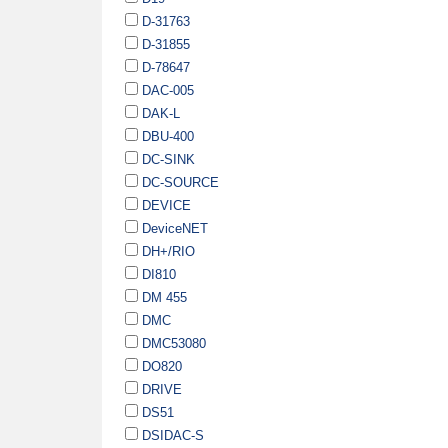
D-31763
D-31855
D-78647
DAC-005
DAK-L
DBU-400
DC-SINK
DC-SOURCE
DEVICE
DeviceNET
DH+/RIO
DI810
DM 455
DMC
DMC53080
DO820
DRIVE
DS51
DSIDAC-S