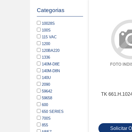
Categorias
10028S
100S
115 VAC
1200
120BA220
1336
140M-D8E
140M-D8N
140U
2090
59642
TK 661.H.10
59658
600
650 SERIES
700S
855
Solicitar
ABE7