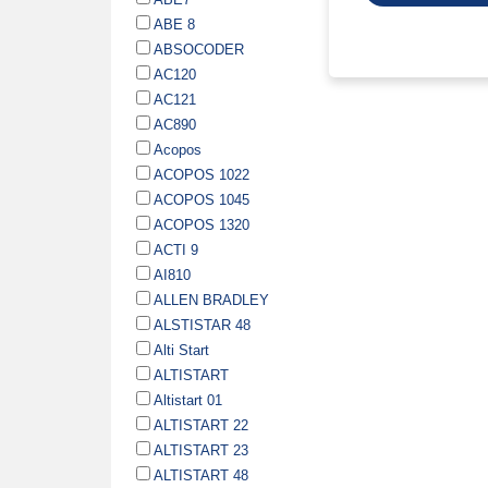
ABE 8
ABSOCODER
AC120
AC121
AC890
Acopos
ACOPOS 1022
ACOPOS 1045
ACOPOS 1320
ACTI 9
AI810
ALLEN BRADLEY
ALSTISTAR 48
Alti Start
ALTISTART
Altistart 01
ALTISTART 22
ALTISTART 23
ALTISTART 48