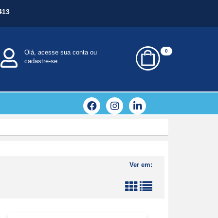
413
0
Olá, acesse sua conta ou
cadastre-se
Ver em: