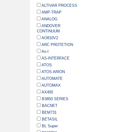
ALTIVAR PROCESS
AMP-TRAP
ANALOG
ANDOVER
CONTINUUM
AO810V2
ARC PROTETION
As-I
AS-INTERFACE
ATOS
ATOS ARION
AUTOMATE
AUTOMAX
AX400
B3850 SERIES
BACNET
BEM731
BETASIL
BL Super