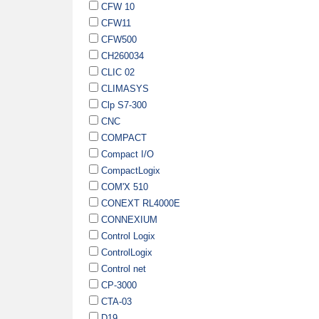
CFW 10
CFW11
CFW500
CH260034
CLIC 02
CLIMASYS
Clp S7-300
CNC
COMPACT
Compact I/O
CompactLogix
COM'X 510
CONEXT RL4000E
CONNEXIUM
Control Logix
ControlLogix
Control net
CP-3000
CTA-03
D19