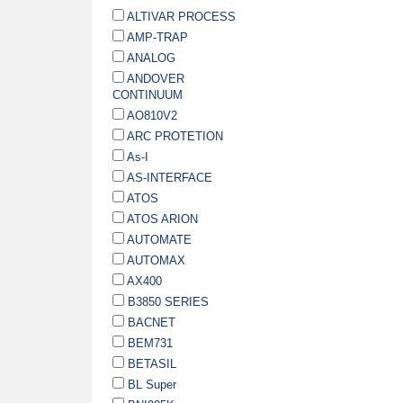
ALTIVAR PROCESS
AMP-TRAP
ANALOG
ANDOVER
CONTINUUM
AO810V2
ARC PROTETION
As-I
AS-INTERFACE
ATOS
ATOS ARION
AUTOMATE
AUTOMAX
AX400
B3850 SERIES
BACNET
BEM731
BETASIL
BL Super