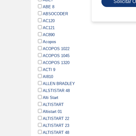
Solicitar
ABE 8
ABSOCODER
AC120
AC121
AC890
Acopos
ACOPOS 1022
ACOPOS 1045
ACOPOS 1320
ACTI 9
AI810
ALLEN BRADLEY
ALSTISTAR 48
Alti Start
ALTISTART
Altistart 01
ALTISTART 22
ALTISTART 23
ALTISTART 48