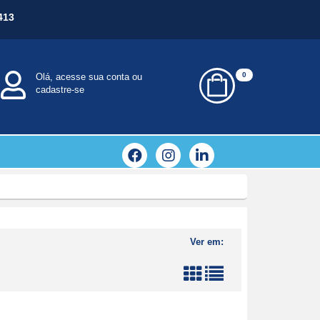
413
0
Olá, acesse sua conta ou
cadastre-se
Ver em: