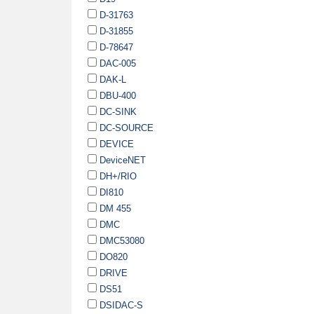
D-31763
D-31855
D-78647
DAC-005
DAK-L
DBU-400
DC-SINK
DC-SOURCE
DEVICE
DeviceNET
DH+/RIO
DI810
DM 455
DMC
DMC53080
DO820
DRIVE
DS51
DSIDAC-S