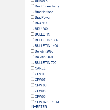
BNI005K
BradConnectivity
BradHarrison
BradPower
BRANCO
BRU-200
BULLETIN
BULLETIN 1336
BULLETIN 1409
Bulletin 2090
Bulletin 2091
BULLETIN 700
CAREL
CFV1D
CFW07
CFW 08
CFW08
CFW09
CFW 09 VECTRUE
INVERTER