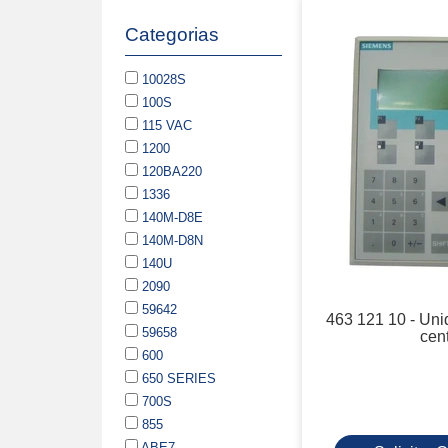
Categorias
10028S
100S
115 VAC
1200
120BA220
1336
140M-D8E
140M-D8N
140U
2090
59642
463 121 10 - Uni
59658
cent
600
650 SERIES
700S
855
ABE7