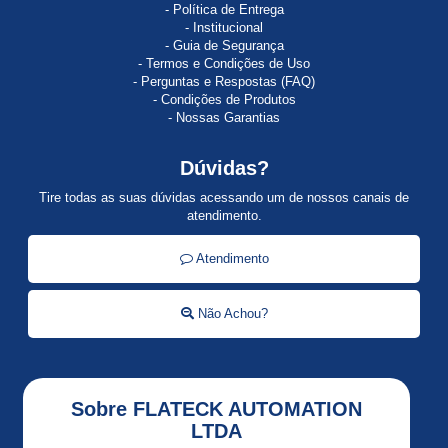
Política de Entrega
ACTI
Institucional
9
Guia de Segurança
Termos e Condições de Uso
AI810
Perguntas e Respostas (FAQ)
Condições de Produtos
ALLEN
Nossas Garantias
BRADLEY
Dúvidas?
ALSTISTAR
48
Tire todas as suas dúvidas acessando um de nossos canais de
atendimento.
Alti
Start
Atendimento
ALTISTART
Não Achou?
Altistart
01
ALTISTART
Sobre FLATECK AUTOMATION
22
LTDA