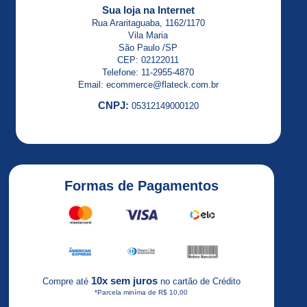
ALTISTART
Sua loja na Internet
23
Rua Araritaguaba, 1162/1170
Vila Maria
ALTISTART
São Paulo /SP
48
CEP: 02122011
Telefone: 11-2955-4870
Altivar
Email: ecommerce@flateck.com.br
CNPJ:
05312149000120
Altivar
12
ALTIVAR
18
Formas de Pagamentos
ALTIVAR
21
Altivar
2HP
Altivar
10x sem juros
Compre até
no cartão de Crédito
31
*Parcela miníma de R$ 10,00