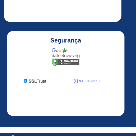
ALTIVAR
32
ALTIVAR
320
Altivar
Segurança
320
1HP
Altivar
320
2HP
Altivar
320
3HP
Altivar
320
5HP
ALTIVAR
Desenvolvido por
OS3