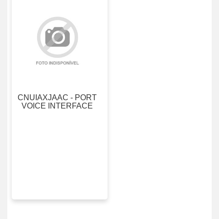
ABE
8
ABSOCODER
AC120
AC121
CNUIAXJAAC - PORT
AC890
VOICE INTERFACE
Acopos
ACOPOS
1022
ACOPOS
1045
ACOPOS
1320