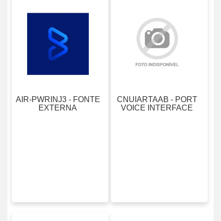
140M-
ACOPIAN
D8N
AECO
140U
AEG
2090
Ver Todos
59642
AIR-PWRINJ3 - FONTE
CNUIARTAAB - PORT
59658
EXTERNA
VOICE INTERFACE
600
650
SERIES
700S
855
ABE7