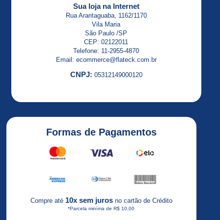
ALTIVAR
Sua loja na Internet
32
Rua Araritaguaba, 1162/1170
Vila Maria
ALTIVAR
São Paulo /SP
320
CEP: 02122011
Telefone: 11-2955-4870
Email: ecommerce@flateck.com.br
Altivar
320
CNPJ:
05312149000120
1HP
Altivar
320
2HP
Formas de Pagamentos
Altivar
320
3HP
Altivar
320
5HP
10x sem juros
Compre até
no cartão de Crédito
*Parcela miníma de R$ 10,00
ALTIVAR