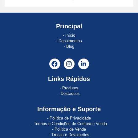
ACTI
9
AI810
Principal
ALLEN
Início
BRADLEY
Depoimentos
Blog
ALSTISTAR
48
Alti
Start
Links Rápidos
Produtos
ALTISTART
Destaques
Altistart
01
Informação e Suporte
Política de Privacidade
ALTISTART
Termos e Condições de Compra e Venda
22
Política de Venda
Trocas e Devoluções