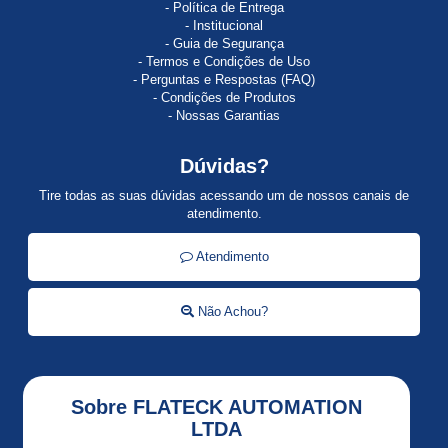
ALTISTART
Política de Entrega
23
Institucional
Guia de Segurança
ALTISTART
Termos e Condições de Uso
48
Perguntas e Respostas (FAQ)
Condições de Produtos
Nossas Garantias
Altivar
Altivar
Dúvidas?
12
Tire todas as suas dúvidas acessando um de nossos canais de
atendimento.
ALTIVAR
18
Atendimento
ALTIVAR
21
Não Achou?
Altivar
2HP
Altivar
Sobre FLATECK AUTOMATION
31
LTDA