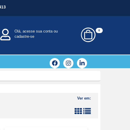
413
0
Olá, acesse sua conta ou
cadastre-se
Ver em: