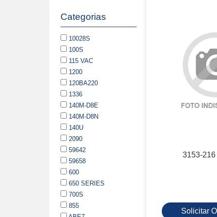
Categorias
10028S
100S
115 VAC
1200
120BA220
1336
140M-D8E
140M-D8N
140U
2090
59642
3153-216
59658
600
650 SERIES
700S
855
Solicitar
ABE7