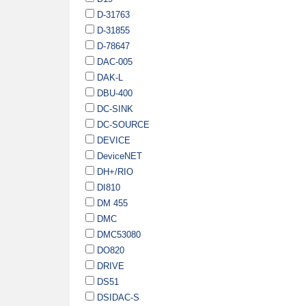
D-31763
D-31855
D-78647
DAC-005
DAK-L
DBU-400
DC-SINK
DC-SOURCE
DEVICE
DeviceNET
DH+/RIO
DI810
DM 455
DMC
DMC53080
DO820
DRIVE
DS51
DSIDAC-S