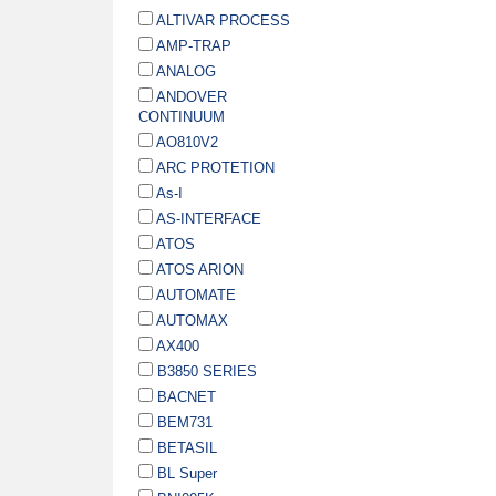
ALTIVAR PROCESS
AMP-TRAP
ANALOG
ANDOVER
CONTINUUM
AO810V2
ARC PROTETION
As-I
AS-INTERFACE
ATOS
ATOS ARION
AUTOMATE
AUTOMAX
AX400
B3850 SERIES
BACNET
BEM731
BETASIL
BL Super