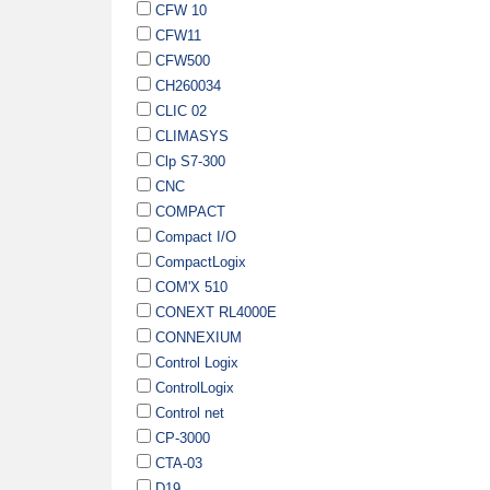
CFW 10
CFW11
CFW500
CH260034
CLIC 02
CLIMASYS
Clp S7-300
CNC
COMPACT
Compact I/O
CompactLogix
COM'X 510
CONEXT RL4000E
CONNEXIUM
Control Logix
ControlLogix
Control net
CP-3000
CTA-03
D19