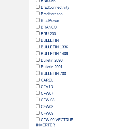
BNI005K
BradConnectivity
BradHarrison
BradPower
BRANCO
BRU-200
BULLETIN
BULLETIN 1336
BULLETIN 1409
Bulletin 2090
Bulletin 2091
BULLETIN 700
CAREL
CFV1D
CFW07
CFW 08
CFW08
CFW09
CFW 09 VECTRUE
INVERTER