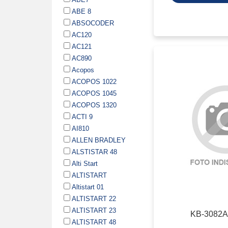
ABE 8
ABSOCODER
AC120
AC121
AC890
Acopos
ACOPOS 1022
ACOPOS 1045
ACOPOS 1320
ACTI 9
AI810
ALLEN BRADLEY
ALSTISTAR 48
Alti Start
ALTISTART
Altistart 01
ALTISTART 22
ALTISTART 23
KB-3082A
ALTISTART 48