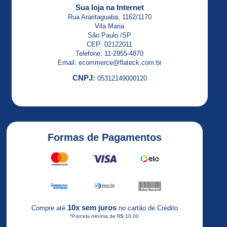
ALTISTART
Sua loja na Internet
23
Rua Araritaguaba, 1162/1170
Vila Maria
ALTISTART
São Paulo /SP
48
CEP: 02122011
Telefone: 11-2955-4870
Altivar
Email: ecommerce@flateck.com.br
CNPJ:
05312149000120
Altivar
12
ALTIVAR
18
Formas de Pagamentos
ALTIVAR
21
Altivar
2HP
Altivar
10x sem juros
Compre até
no cartão de Crédito
31
*Parcela miníma de R$ 10,00