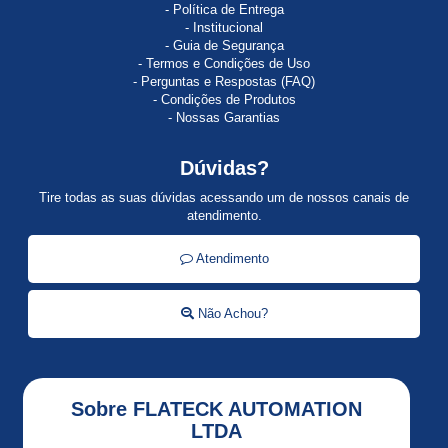
Política de Entrega
ACTI
Institucional
9
Guia de Segurança
Termos e Condições de Uso
AI810
Perguntas e Respostas (FAQ)
Condições de Produtos
ALLEN
Nossas Garantias
BRADLEY
Dúvidas?
ALSTISTAR
48
Tire todas as suas dúvidas acessando um de nossos canais de
atendimento.
Alti
Start
Atendimento
ALTISTART
Não Achou?
Altistart
01
ALTISTART
Sobre FLATECK AUTOMATION
22
LTDA