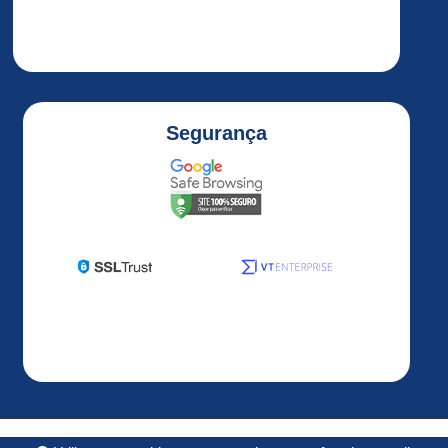
ALTIVAR
32
ALTIVAR
320
Altivar
Segurança
320
1HP
Altivar
320
2HP
Altivar
320
3HP
Altivar
320
5HP
ALTIVAR
Desenvolvido por
OS3